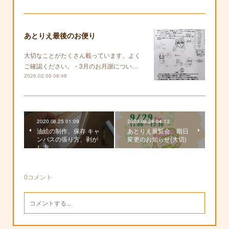
あとりえ最後のお便り
大切なことがたくさん載っています。よく
ご確認ください。・3月のお月謝につい…
2026.02.05 08:46
2020.08.25 01:09
2020.08.24 04:13
油絵の制作、保存 キャ
あとりえ展覧会、期日
ンバスの張り方、剥が
変更のお知らせ(大切)
し方
0
コメント