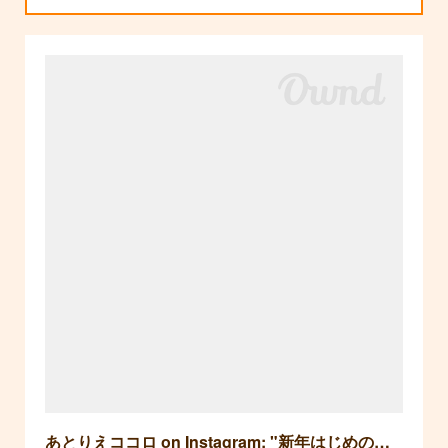
あとりえココロ on Instagram: "新年はじめのイベントは「凧とお雑煮」 凧をつくって、あげて、お雑煮やいそべ焼きを食べて…小さいながらも充実したイベントでした。 @grassland_