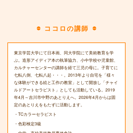
ココロの講師
東京学芸大学にて日本画、同大学院にて美術教育を学
ぶ。造形アイディア本の執筆協力、小中学校や児童館、
カルチャーセンターの講師を経て三児の母に。子育てに
七転八倒、七転八起・・・。2013年より自宅を「様々
な体験ができる絵と工作の教室」として開放し「チャイ
ルドアートセラピスト」としても活動している。2019
年4月～吉川市中野のあとりえへ。2026年4月からは固
定のあとりえをもたずに活動します。
・TCカラーセラピスト
・色彩検定3級
・中学・高校美術教員専修免許