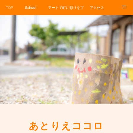
TOP
School
アートで町に彩りをプロジェクト
アクセス
Service
About
News
Contact
アメブロ
あとりえココロ