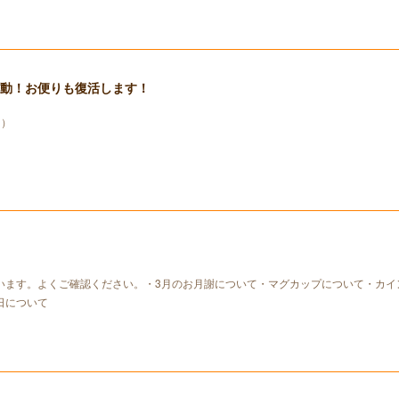
発動！お便りも復活します！
り）
います。よくご確認ください。・3月のお月謝について・マグカップについて・カイ
日について