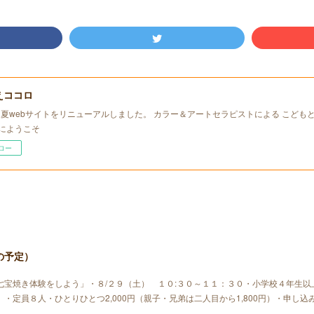
えココロ
年初夏webサイトをリニューアルしました。 カラー＆アートセラピストによる こども
にようこそ
ロー
の予定）
七宝焼き体験をしよう」・８/２９（土） １０:３０～１１：３０・小学校４年生以
・定員８人・ひとりひとつ2,000円（親子・兄弟は二人目から1,800円）・申し込