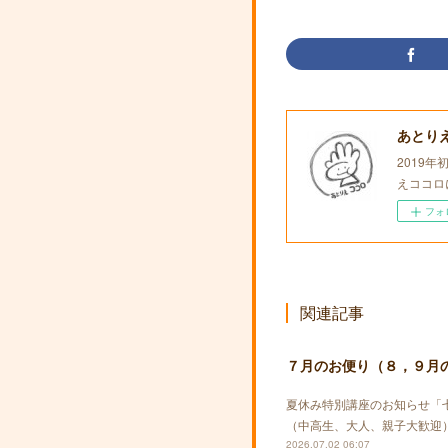
あとり
2019
えココロ
フォ
関連記事
７月のお便り（８，９月
夏休み特別講座のお知らせ「
（中高生、大人、親子大歓迎）
2026.07.02 06:07