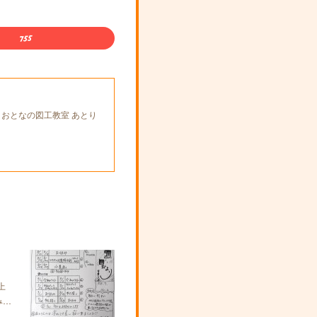
とおとなの図工教室 あとり
上
み…