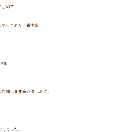
楽しめて
って←これが一番大事
い物。
告知します😃お楽しみに。
でしまった。