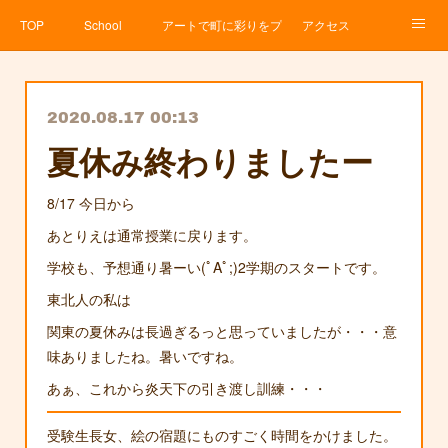
TOP
School
アートで町に彩りをプロジェクト
アクセス
Service
About
News
Contact
アメブロ
2020.08.17 00:13
夏休み終わりましたー
8/17 今日から
あとりえは通常授業に戻ります。
学校も、予想通り暑ーい(ﾟAﾟ;)2学期のスタートです。
東北人の私は
関東の夏休みは長過ぎるっと思っていましたが・・・意
味ありましたね。暑いですね。
あぁ、これから炎天下の引き渡し訓練・・・
受験生長女、絵の宿題にものすごく時間をかけました。