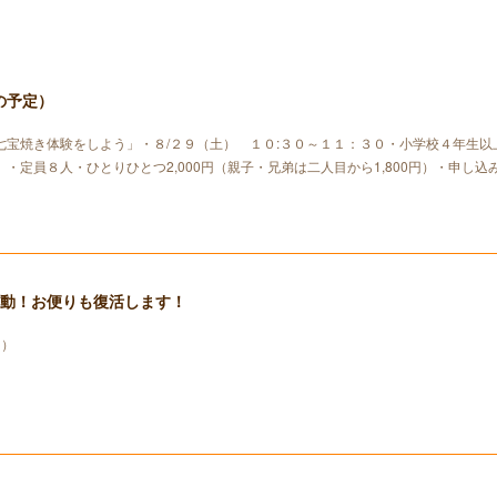
の予定）
七宝焼き体験をしよう」・８/２９（土） １０:３０～１１：３０・小学校４年生以
・定員８人・ひとりひとつ2,000円（親子・兄弟は二人目から1,800円）・申し込
発動！お便りも復活します！
り）