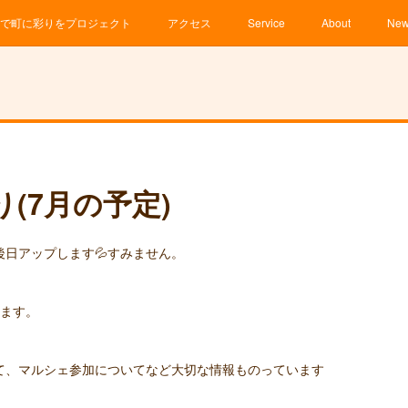
で町に彩りをプロジェクト
アクセス
Service
About
Ne
(7月の予定)
日アップします💦すみません。
ります。
て、マルシェ参加についてなど大切な情報ものっています