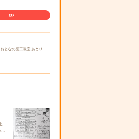
とおとなの図工教室 あとり
上
み…