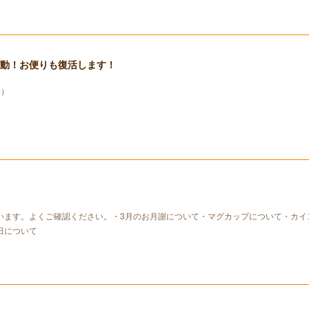
発動！お便りも復活します！
り）
います。よくご確認ください。・3月のお月謝について・マグカップについて・カイ
日について