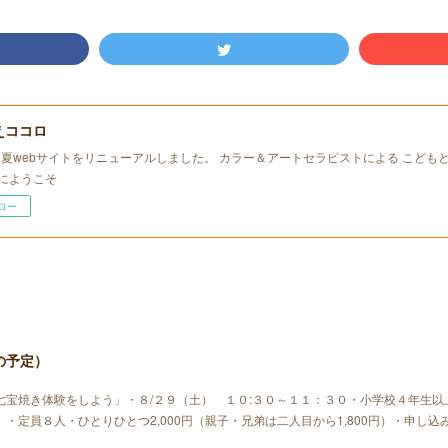
えココロ
年初夏webサイトをリニューアルしました。 カラー＆アートセラピストによる こども
にようこそ
ロー
の予定）
七宝焼き体験をしよう」・８/２９（土） １０:３０～１１：３０・小学校４年生以
・定員８人・ひとりひとつ2,000円（親子・兄弟は二人目から1,800円）・申し込