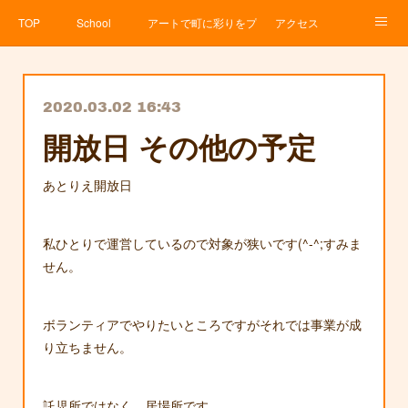
TOP
School
アートで町に彩りをプロジェクト
アクセス
Service
About
News
Contact
アメブロ
2020.03.02 16:43
開放日 その他の予定
あとりえ開放日
私ひとりで運営しているので対象が狭いです(^-^;すみま
せん。
ボランティアでやりたいところですがそれでは事業が成
り立ちません。
託児所ではなく、居場所です。