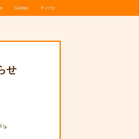
ws
Contact
アメブロ
らせ
そのため、生徒作品を展示する予定だった3/20のイベントも前向きな撤退が決定いたしました٩( ᐛ )و