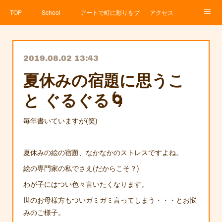
TOP
School
アートで町に彩りをプロジェクト
アクセス
Service
About
News
Contact
アメブロ
2019.08.02 13:43
夏休みの宿題に思うこ
と ぐるぐる🌀
毎年書いていますが(笑)
夏休みの絵の宿題、なかなかのストレスですよね。
絵の専門家の私でさえ(だからこそ？)
わが子にはつい色々言いたくなります。
世のお母様方もついガミガミ言ってしまう・・・とお悩
みのご様子。