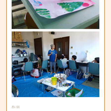
思い
(
2
)