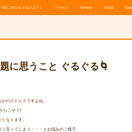
で町に彩りをプロジェクト
アクセス
Service
About
Ne
題に思うこと ぐるぐる🌀
なかのストレスですよね。
からこそ？)
たくなります。
ガミ言ってしまう・・・とお悩みのご様子。