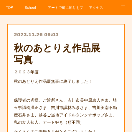
TOP
School
アートで町に彩りをプロジェクト
アクセス
Service
About
News
Contact
アメブロ
2023.11.26 09:03
秋のあとりえ作品展
写真
２０２３年度
秋のあとりえ作品展無事に終了しました！
保護者の皆様、ご近所さん、吉川市長中原恵人さま、埼
玉県議松澤正さま、吉川市議林みきさま、吉川美南不動
産石井さま、越谷ご当地アイドルタンク☆ポップさま、
私の友人知人、アート好き（順不同）
たくさんのご来場ありがとうございました！