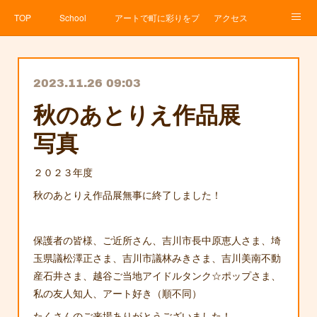
TOP
School
アートで町に彩りをプロジェクト
アクセス
Service
About
News
Contact
アメブロ
2023.11.26 09:03
秋のあとりえ作品展
写真
２０２３年度
秋のあとりえ作品展無事に終了しました！
保護者の皆様、ご近所さん、吉川市長中原恵人さま、埼
玉県議松澤正さま、吉川市議林みきさま、吉川美南不動
産石井さま、越谷ご当地アイドルタンク☆ポップさま、
私の友人知人、アート好き（順不同）
たくさんのご来場ありがとうございました！