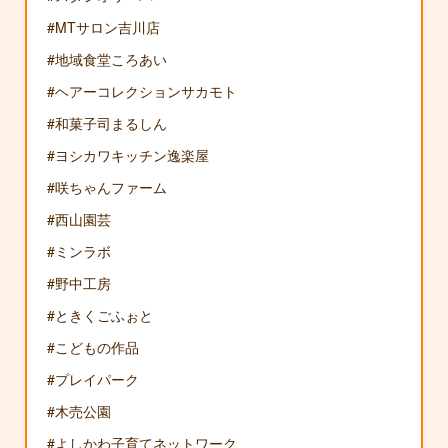
#MTサロン吉川店
#地域食堂ころあい
#ヘアーコレクションサカモト
#和菓子司まるしん
#ヨシカワキッチン逸楽屋
#咲ちゃんファーム
#西山園芸
#ミンラボ
#野中工房
#ときくごふぉと
#こどもの作品
#プレイパーク
#木売公園
#よしかわ子育てネットワーク