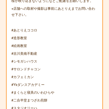
様が映り込まないようになどご配慮をお願いします。
※店舗への取材や撮影は事前にあとりえまでお問い合わ
せ下さい。
#あとりえココロ
#造形教室
#絵画教室
#吉川美南不動産
#シモガシハウス
#サロンドチャコン
#カフェミカン
#Ysダンスアカデミー
#まくらと寝具のいわひらや
#二合半堂まつざわ煎餅
#スタジオリーハ