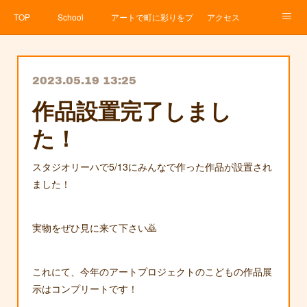
TOP
School
アートで町に彩りをプロジェクト
アクセス
Service
About
News
Contact
アメブロ
2023.05.19 13:25
作品設置完了しまし
た！
スタジオリーハで5/13にみんなで作った作品が設置され
ました！
実物をぜひ見に来て下さい🙇
これにて、今年のアートプロジェクトのこどもの作品展
示はコンプリートです！