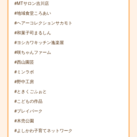
#MTサロン吉川店
#地域食堂ころあい
#ヘアーコレクションサカモト
#和菓子司まるしん
#ヨシカワキッチン逸楽屋
#咲ちゃんファーム
#西山園芸
#ミンラボ
#野中工房
#ときくごふぉと
#こどもの作品
#プレイパーク
#木売公園
#よしかわ子育てネットワーク