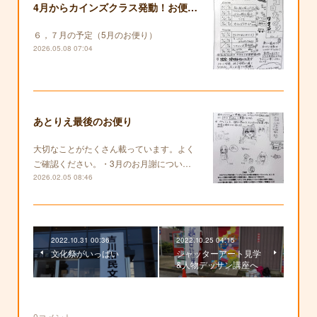
4月からカインズクラス発動！お便りも復活します！
６，７月の予定（5月のお便り）
2026.05.08 07:04
あとりえ最後のお便り
大切なことがたくさん載っています。よく
ご確認ください。・3月のお月謝につい…
2026.02.05 08:46
2022.10.31 00:36
2022.10.25 04:15
文化祭がいっぱい
シャッターアート見学
&人物デッサン講座へ
0
コメント