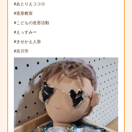
#あとりえココロ
#造形教室
#こどもの造形活動
#えっすみー
#きせかえ人形
#吉川市