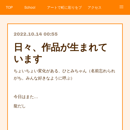
TOP
School
アートで町に彩りをプロジェクト
アクセス
Service
About
News
Contact
アメブロ
2022.10.14 00:55
日々、作品が生まれて
います
ちょいちょい変化がある、ひとみちゃん（名前忘れられ
がち。みんな好きなように呼ぶ）
今日はまた…
龍だし