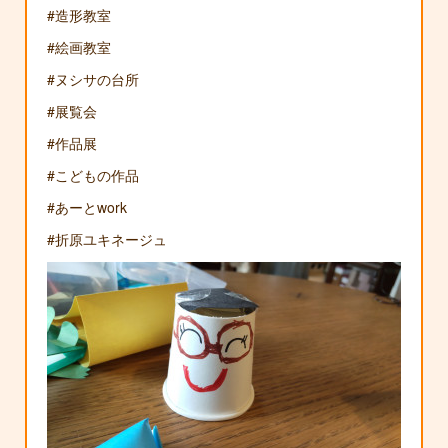
#造形教室
#絵画教室
#ヌシサの台所
#展覧会
#作品展
#こどもの作品
#あーとwork
#折原ユキネージュ