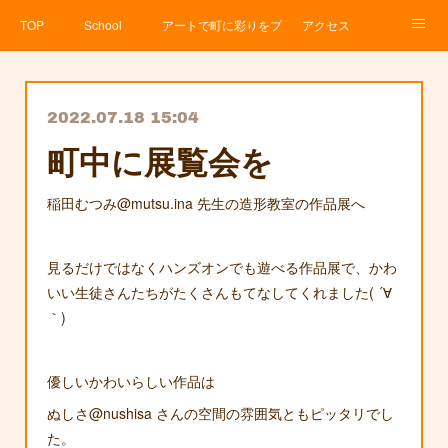
TOP
School
アートで町に彩りをプロジェクト
アクセス
Service
About
News
Contact
アメブロ
2022.07.18 15:04
町中に展覧会を
稲田むつみ@mutsu.ina 先生の造形教室の作品展へ
見るだけではなくハンズオンでも遊べる作品展で、かわ
いい生徒さんたちがたくさんもてなしてくれました( ´∀
｀)
優しいかわいらしい作品は
ぬしさ@nushisa さんの空間の雰囲気ともピッタリでし
た。