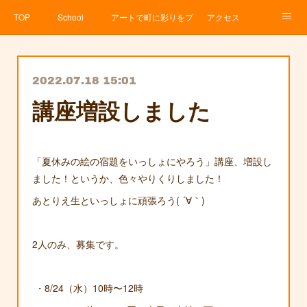
TOP
School
アートで町に彩りをプロジェクト
アクセス
Service
About
News
Contact
アメブロ
2022.07.18 15:01
講座増設しました
「夏休みの絵の宿題をいっしょにやろう」講座、増設し
ました！というか、色々やりくりしました！
あとりえ生といっしょに頑張ろう( ´∀｀)
2人のみ、募集です。
・8/24（水）10時〜12時