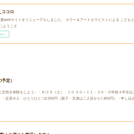
えココロ
年初夏webサイトをリニューアルしました。 カラー＆アートセラピストによる こども
にようこそ
ロー
の予定）
七宝焼き体験をしよう」・８/２９（土） １０:３０～１１：３０・小学校４年生以
・定員８人・ひとりひとつ2,000円（親子・兄弟は二人目から1,800円）・申し込