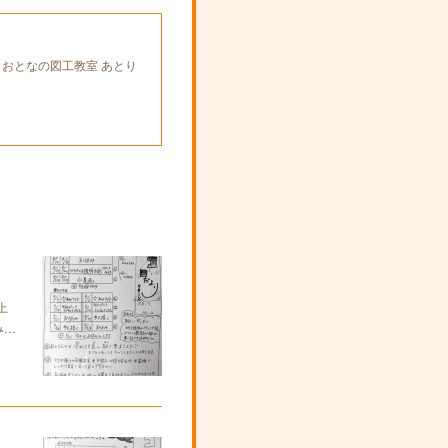
とおとなの図工教室 あとり
上
み…