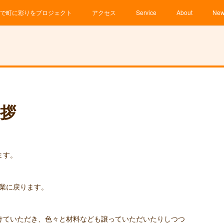
で町に彩りをプロジェクト
アクセス
Service
About
Ne
拶
ます。
授業に戻ります。
けていただき、色々と材料なども譲っていただいたりしつつ