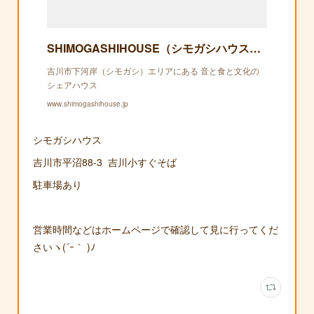
SHIMOGASHIHOUSE（シモガシハウス）｜吉川市下河岸（シモガシ）エリアにある 音と食と文化のシェアハウス
吉川市下河岸（シモガシ）エリアにある 音と食と文化の
シェアハウス
www.shimogashihouse.jp
シモガシハウス
吉川市平沼88-3 吉川小すぐそば
駐車場あり
営業時間などはホームページで確認して見に行ってくだ
さいヽ(´ｰ｀ )ﾉ