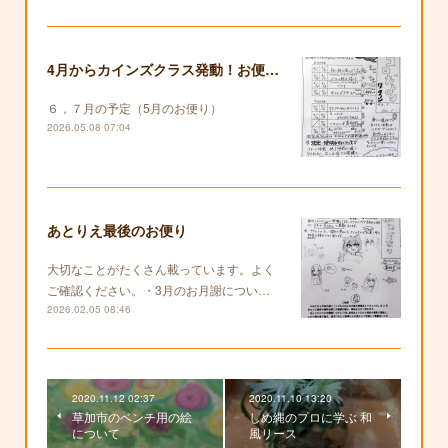
4月からカインズクラス発動！お便りも復活します！
６，７月の予定（5月のお便り）
2026.05.08 07:04
あとりえ最後のお便り
大切なことがたくさん載っています。よく
ご確認ください。・3月のお月謝につい…
2026.02.05 08:46
2020.11.12 02:37
2020.11.10 13:20
草加市のベンチ用の絵
しめ縄のプロに学ぶ 和
について
風リース