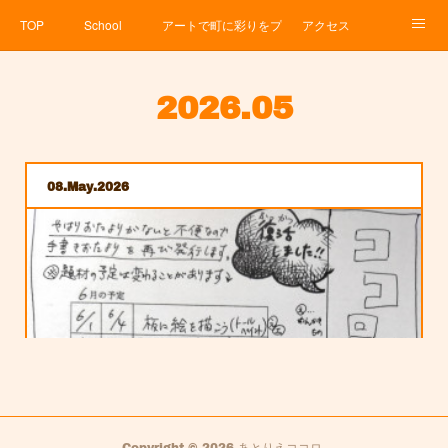
TOP
School
アートで町に彩りをプロジェクト
アクセス
Service
About
News
Contact
アメブロ
2026
.
05
08
May
2026
Copyright ©
2026
あとりえココロ
.