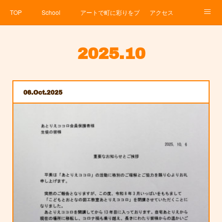
TOP
School
アートで町に彩りをプロジェクト
アクセス
Service
About
News
Contact
アメブロ
2025
.
10
06
Oct
2025