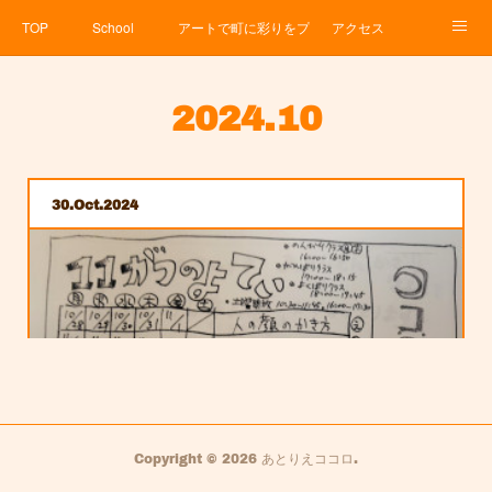
TOP
School
アートで町に彩りをプロジェクト
アクセス
Service
About
News
Contact
アメブロ
2024
.
10
30
Oct
2024
Copyright ©
2026
あとりえココロ
.