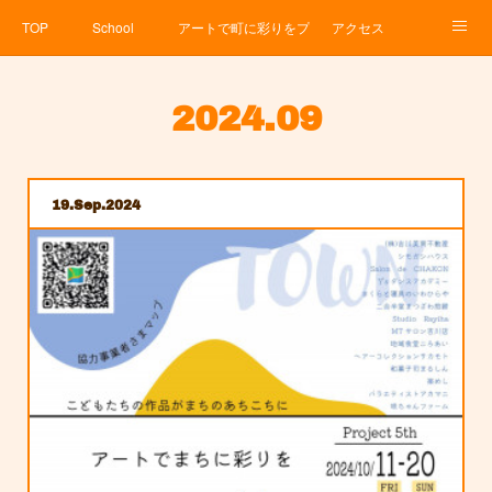
TOP
School
アートで町に彩りをプロジェクト
アクセス
Service
About
News
Contact
アメブロ
2024
.
09
19
Sep
2024