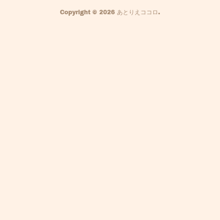
Copyright ©
2026
あとりえココロ
.
８月のお便り（９月の予定）
※８/２４(土)夕方の開放はお休みします。※あとりえの夏