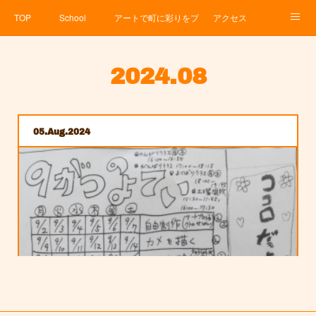
TOP
School
アートで町に彩りをプロジェクト
アクセス
Service
About
News
Contact
アメブロ
2024
.
08
05
Aug
2024