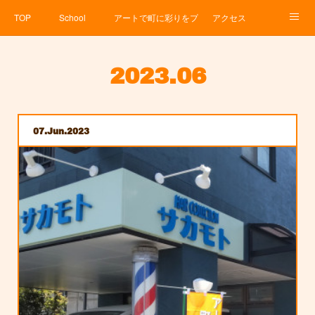
TOP
School
アートで町に彩りをプロジェクト
アクセス
Service
About
News
Contact
アメブロ
2023
.
06
07
Jun
2023