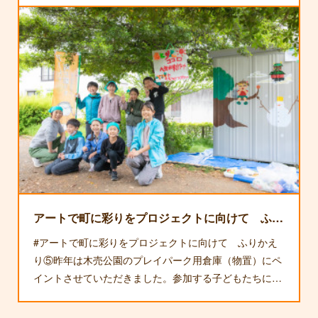
駐車場🅿が増えました
お知らせあとりえの駐車台数が増えました！通りから2
台と、あとりえの庭の計3台可能になりました。目印は
ココロくん。少しは送迎の負担がなくなると良いなぁ〜
アートで町に彩りをプロジェクトに向けて ふりかえり⑤
#アートで町に彩りをプロジェクトに向けて ふりかえ
り⑤昨年は木売公園のプレイパーク用倉庫（物置）にペ
イントさせていただきました。参加する子どもたちに…