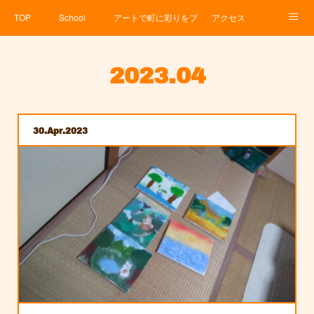
TOP
School
アートで町に彩りをプロジェクト
アクセス
Service
About
News
Contact
アメブロ
2023
.
04
30
Apr
2023