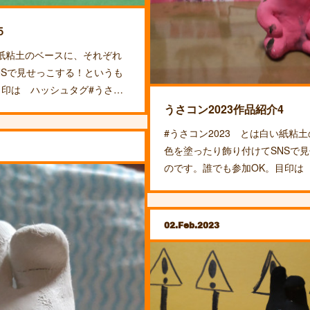
５
い紙粘土のベースに、それぞれ
NSで見せっこする！というも
目印は ハッシュタグ#うさ…
うさコン2023作品紹介4
#うさコン2023 とは白い紙粘
色を塗ったり飾り付けてSNSで
のです。誰でも参加OK。目印は
02
Feb
2023