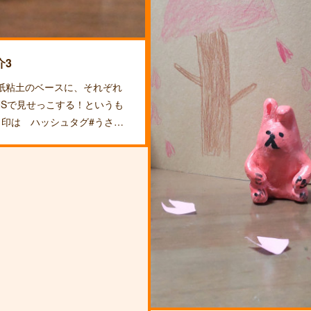
介3
い紙粘土のベースに、それぞれ
NSで見せっこする！というも
目印は ハッシュタグ#うさ…