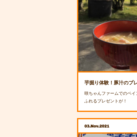
芋掘り体験！豚汁のプ
咲ちゃんファームでのペイ
ふれるプレゼントが！
03
Nov
2021