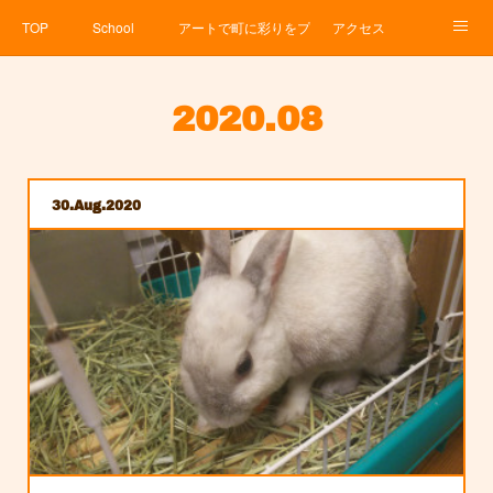
TOP
School
アートで町に彩りをプロジェクト
アクセス
Service
About
News
Contact
アメブロ
2020
.
08
30
Aug
2020