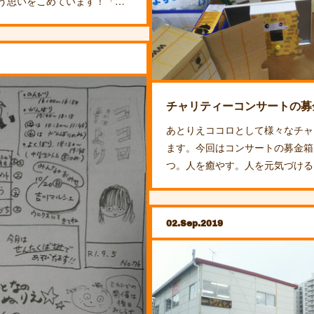
う思いをこめています！「…
チャリティーコンサートの募
あとりえココロとして様々なチャ
ます。今回はコンサートの募金箱
つ。人を癒やす。人を元気づける
02
Sep
2019