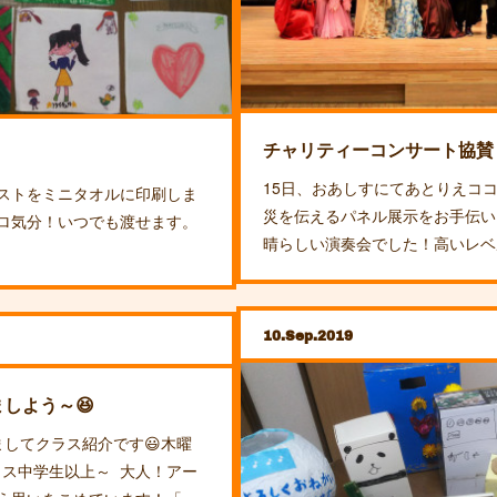
チャリティーコンサート協賛
15日、おあしすにてあとりえコ
ストをミニタオルに印刷しま
災を伝えるパネル展示をお手伝い
ロ気分！いつでも渡せます。
晴らしい演奏会でした！高いレベ
10
Sep
2019
しよう～😆
ましてクラス紹介です😃木曜
りクラス中学生以上～ 大人！アー