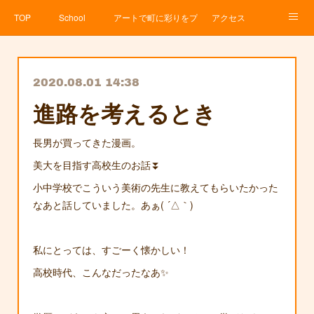
TOP
School
アートで町に彩りをプロジェクト
アクセス
Service
About
News
Contact
アメブロ
2020.08.01 14:38
進路を考えるとき
長男が買ってきた漫画。
美大を目指す高校生のお話⏬
小中学校でこういう美術の先生に教えてもらいたかった
なあと話していました。あぁ( ´△｀)
私にとっては、すごーく懐かしい！
高校時代、こんなだったなあ✨