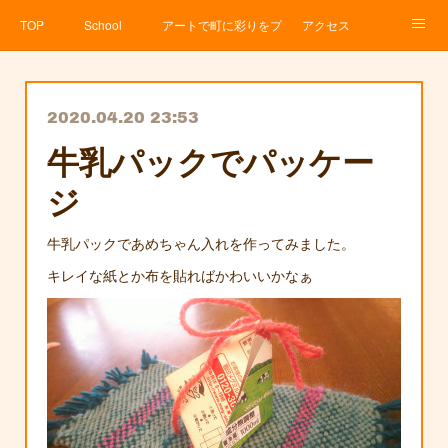
TOP
School
アートで町に彩りをプロジェクト
アクセス
Service
About
News
Contact
アメブロ
2020.04.20 23:53
牛乳パックでパッケー
ジ
牛乳パックであめちゃん入れを作ってみました。
キレイな紙とか布を貼ればかわいいかなぁ