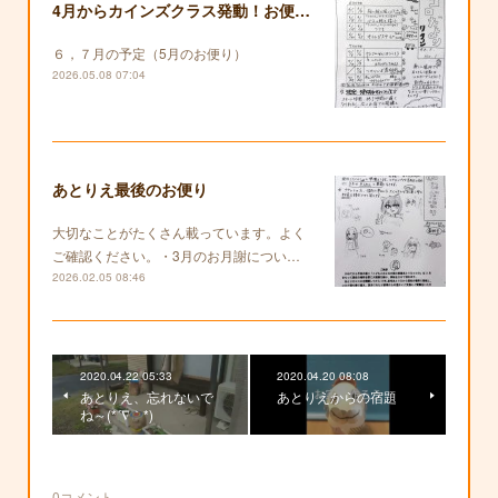
4月からカインズクラス発動！お便りも復活します！
６，７月の予定（5月のお便り）
2026.05.08 07:04
あとりえ最後のお便り
大切なことがたくさん載っています。よく
ご確認ください。・3月のお月謝につい…
2026.02.05 08:46
2020.04.22 05:33
2020.04.20 08:08
あとりえ、忘れないで
あとりえからの宿題
ね～(*´∇｀*)
0
コメント