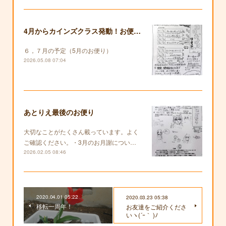
4月からカインズクラス発動！お便りも復活します！
６，７月の予定（5月のお便り）
2026.05.08 07:04
あとりえ最後のお便り
大切なことがたくさん載っています。よく
ご確認ください。・3月のお月謝につい…
2026.02.05 08:46
2020.04.01 05:22
2020.03.23 05:38
移転一周年！
お友達をご紹介くださ
いヽ(´ｰ｀ )ﾉ