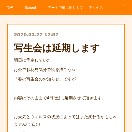
TOP
School
アートで町に彩りをプロジェクト
アクセス
Service
About
News
Contact
アメブロ
2020.03.27 12:57
写生会は延期します
明日に予定していた
お外でお花見気分で絵を描こう☺️
「春の写生会のお知らせ」ですが
内容はそのままで4日(土)に延期させて頂きます。
お天気とウィルスの状況によってはまた変わるかもしれ
ません(；Д；)