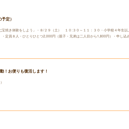
の予定）
七宝焼き体験をしよう」・８/２９（土） １０:３０～１１：３０・小学校４年生以
・定員８人・ひとりひとつ2,000円（親子・兄弟は二人目から1,800円）・申し込
発動！お便りも復活します！
り）