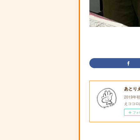
あとり
2019
えココロ
フォ