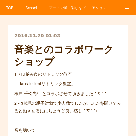
TOP
School
アートで町に彩りをプロジェクト
アクセス
Service
About
News
Contact
アメブロ
2019.11.20 01:03
音楽とのコラボワーク
ショップ
11/19越谷市のリトミック教室
「dans-le-lentリトミック教室」
根岸 千怜先生 とコラボさせて頂きました(*´∇｀*)
2～3歳児の親子対象で少人数でしたが、ふたを開けてみ
ると動き回るにはちょうど良い感じ(*´∇｀*)
音を聴いて