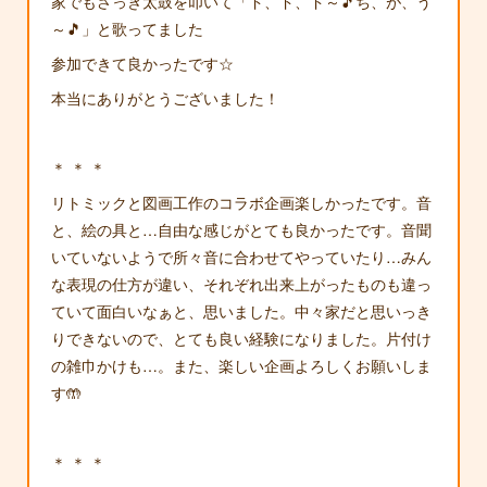
家でもさっき太鼓を叩いて「ド、ド、ド～🎵ち、が、う
～🎵」と歌ってました
参加できて良かったです☆
本当にありがとうございました！
＊ ＊ ＊
リトミックと図画工作のコラボ企画楽しかったです。音
と、絵の具と…自由な感じがとても良かったです。音聞
いていないようで所々音に合わせてやっていたり…みん
な表現の仕方が違い、それぞれ出来上がったものも違っ
ていて面白いなぁと、思いました。中々家だと思いっき
りできないので、とても良い経験になりました。片付け
の雑巾かけも…。また、楽しい企画よろしくお願いしま
す🤲
＊ ＊ ＊