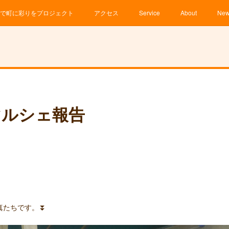
で町に彩りをプロジェクト
アクセス
Service
About
Ne
マルシェ報告
真たちです。⏬