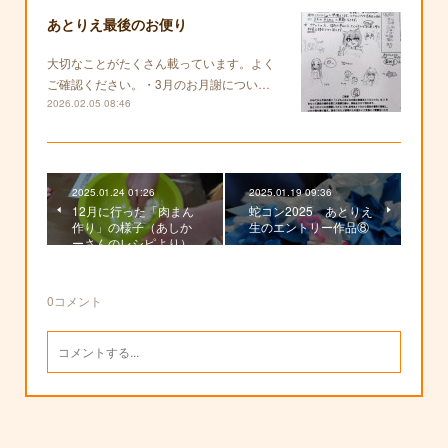
あとりえ最後のお便り
大切なことがたくさん載っています。よく
ご確認ください。・3月のお月謝につい…
2026.02.05 08:46
2025.01.24 01:26
2025.01.19 09:36
12月に行った「肉まん
蛇コン2025 あとりえ
作り」の様子（あしか
生のエントリー作品⑧
ーさんのレシピより）
0
コメント