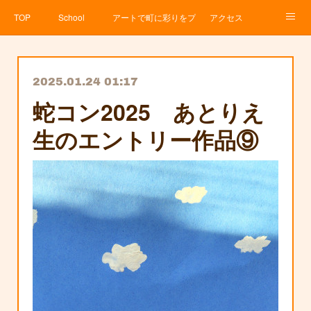
TOP
School
アートで町に彩りをプロジェクト
アクセス
Service
About
News
Contact
アメブロ
2025.01.24 01:17
蛇コン2025 あとりえ
生のエントリー作品⑨