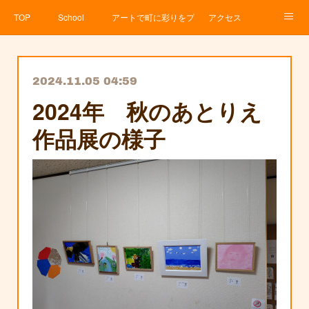
TOP
School
アートで町に彩りをプロジェクト
アクセス
Service
About
News
Contact
アメブロ
2024.11.05 04:59
2024年 秋のあとりえ
作品展の様子