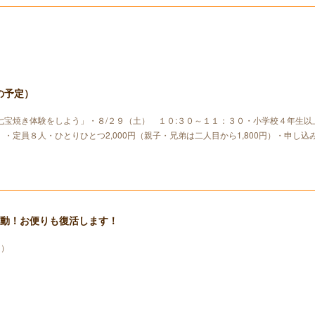
の予定）
七宝焼き体験をしよう」・８/２９（土） １０:３０～１１：３０・小学校４年生以
・定員８人・ひとりひとつ2,000円（親子・兄弟は二人目から1,800円）・申し込
発動！お便りも復活します！
り）