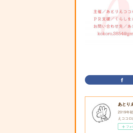
あとり
2019
えココロ
フォ