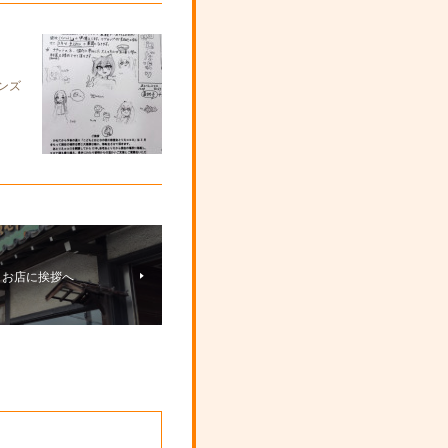
ンズ
 お店に挨拶へ