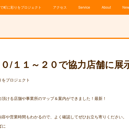
で町に彩りをプロジェクト
アクセス
Service
About
Ne
０/１１～２０で協力店舗に展
彩りをプロジェクト
力頂ける店舗や事業所のマップ＆案内ができました！最新！
内容や営業時間もわかるので、よく確認してぜひお立ち寄りください。
ばに