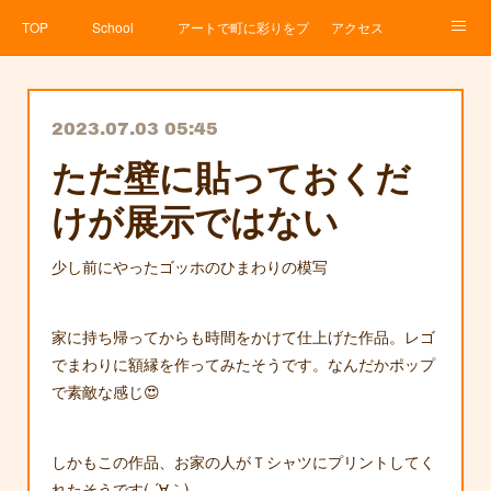
TOP
School
アートで町に彩りをプロジェクト
アクセス
Service
About
News
Contact
アメブロ
2023.07.03 05:45
ただ壁に貼っておくだ
けが展示ではない
少し前にやったゴッホのひまわりの模写
家に持ち帰ってからも時間をかけて仕上げた作品。レゴ
でまわりに額縁を作ってみたそうです。なんだかポップ
で素敵な感じ😍
しかもこの作品、お家の人がＴシャツにプリントしてく
れたそうです( ´∀｀)