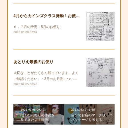
4月からカインズクラス発動！お便りも復活します！
６，７月の予定（5月のお便り）
2026.05.08 07:04
あとりえ最後のお便り
大切なことがたくさん載っています。よく
ご確認ください。・3月のお月謝につい…
2026.02.05 08:46
2023.06.06 00:49
2023.05.19 13:45
ぼくのわたしの作品を
自分のお店のマークや
見てきたよ！報告
パッケージを考える