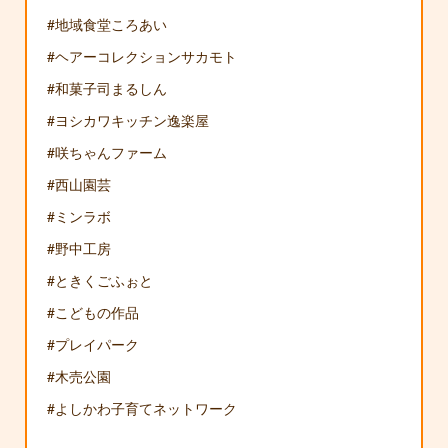
#地域食堂ころあい
#ヘアーコレクションサカモト
#和菓子司まるしん
#ヨシカワキッチン逸楽屋
#咲ちゃんファーム
#西山園芸
#ミンラボ
#野中工房
#ときくごふぉと
#こどもの作品
#プレイパーク
#木売公園
#よしかわ子育てネットワーク