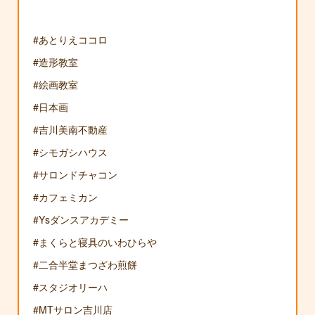
#あとりえココロ
#造形教室
#絵画教室
#日本画
#吉川美南不動産
#シモガシハウス
#サロンドチャコン
#カフェミカン
#Ysダンスアカデミー
#まくらと寝具のいわひらや
#二合半堂まつざわ煎餅
#スタジオリーハ
#MTサロン吉川店