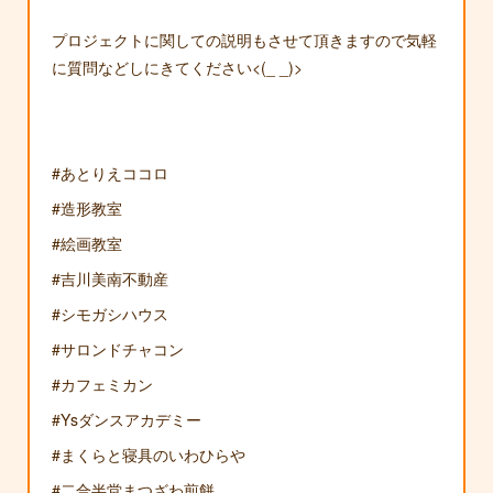
プロジェクトに関しての説明もさせて頂きますので気軽
に質問などしにきてください<(_ _)>
#あとりえココロ
#造形教室
#絵画教室
#吉川美南不動産
#シモガシハウス
#サロンドチャコン
#カフェミカン
#Ysダンスアカデミー
#まくらと寝具のいわひらや
#二合半堂まつざわ煎餅