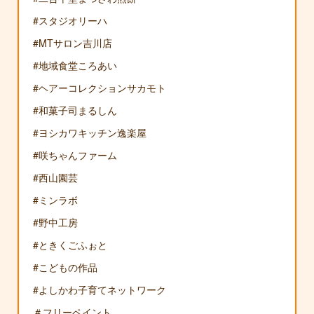
#スタジオリーハ
#MTサロン吉川店
#地域食堂ころあい
#ヘアーコレクションサカモト
#和菓子司まるしん
#ヨシカワキッチン逸楽屋
#咲ちゃんファーム
#西山園芸
#ミンラボ
#野中工房
#ときくごふぉと
#こどもの作品
#よしかわ子育てネットワーク
＃フリーペイント