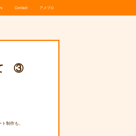
ws
Contact
アメブロ
て ③
ート制作も。