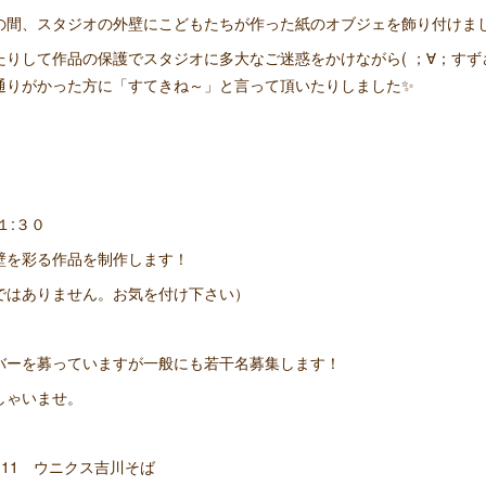
の間、スタジオの外壁にこどもたちが作った紙のオブジェを飾り付けま
たりして作品の保護でスタジオに多大なご迷惑をかけながら( ；∀；す
通りがかった方に「すてきね～」と言って頂いたりしました✨
１:３０
壁を彩る作品を制作します！
ではありません。お気を付け下さい）
バーを募っていますが一般にも若干名募集します！
しゃいませ。
-11 ウニクス吉川そば