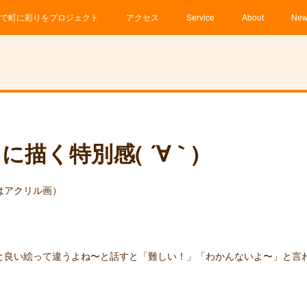
で町に彩りをプロジェクト
アクセス
Service
About
Ne
描く特別感( ´∀｀)
はアクリル画）
と良い絵って違うよね〜と話すと「難しい！」「わかんないよ〜」と言