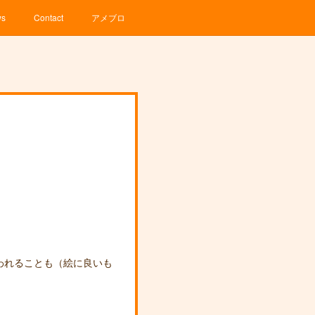
ws
Contact
アメブロ
われることも（絵に良いも