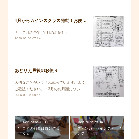
4月からカインズクラス発動！お便りも復活します！
６，７月の予定（5月のお便り）
2026.05.08 07:04
あとりえ最後のお便り
大切なことがたくさん載っています。よく
ご確認ください。・3月のお月謝につい…
2026.02.05 08:46
2022.09.03 14:38
2022.08.25 07:36
自分の雑巾は自分でつ
フィンガーペインティ
くる
ング