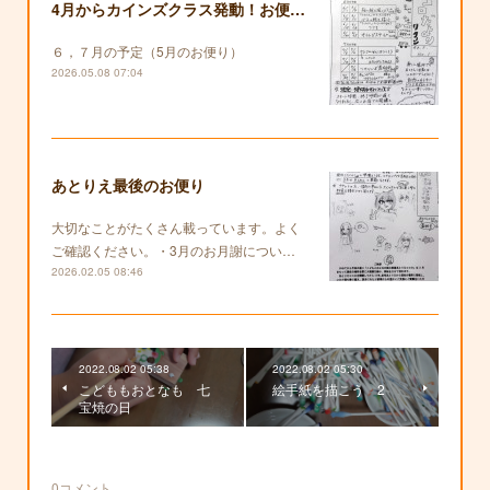
4月からカインズクラス発動！お便りも復活します！
６，７月の予定（5月のお便り）
2026.05.08 07:04
あとりえ最後のお便り
大切なことがたくさん載っています。よく
ご確認ください。・3月のお月謝につい…
2026.02.05 08:46
2022.08.02 05:38
2022.08.02 05:30
こどももおとなも 七
絵手紙を描こう 2
宝焼の日
0
コメント