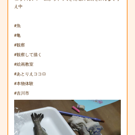
え中
#魚
#亀
#観察
#観察して描く
#絵画教室
#あとりえココロ
#本物体験
#吉川市