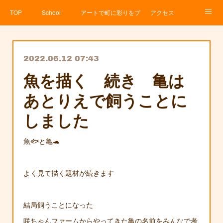
TOP
School
アートで町に彩りをプロジェクト
アクセス
Service
About
News
Contact
アメブロ
2022.06.12 07:43
魚を描く 続き 亀は
あとりえで飼うことに
しました
魚🐟と亀🐢
よく見て描く題材が続きます
結局飼うことになった
咲ちゃんファームからやってきた亀の名前をみんなで考