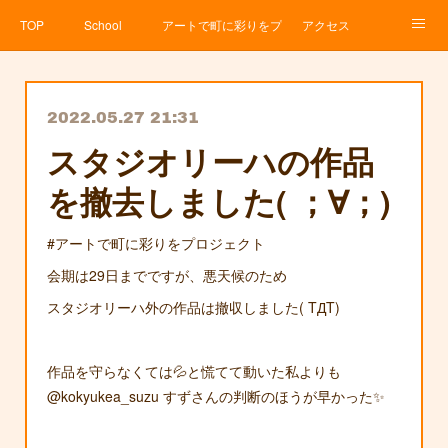
TOP
School
アートで町に彩りをプロジェクト
アクセス
Service
About
News
Contact
アメブロ
2022.05.27 21:31
スタジオリーハの作品
を撤去しました( ；∀；)
#アートで町に彩りをプロジェクト
会期は29日までですが、悪天候のため
スタジオリーハ外の作品は撤収しました( TДT)
作品を守らなくては💦と慌てて動いた私よりも
@kokyukea_suzu すずさんの判断のほうが早かった✨